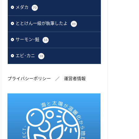
メダカ
70
ととけん一級が執筆したよ
66
サーモン･鮭
16
エビ･カニ
18
プライバシーポリシー
／
運営者情報