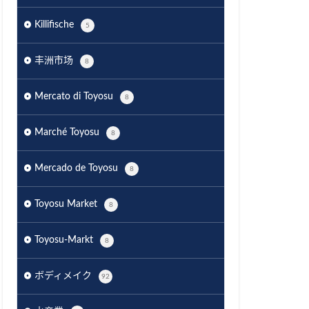
Killifische
5
丰洲市场
8
Mercato di Toyosu
8
Marché Toyosu
8
Mercado de Toyosu
8
Toyosu Market
8
Toyosu-Markt
8
ボディメイク
92