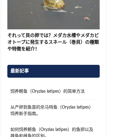
それって貝の卵では？メダカ水槽やメダカビ
オトープに発生するスネール（巻貝）の種類
や特徴を紹介！
最新記事
饲养鳉鱼（Oryzias latipes）的简单方法
从产卵到鱼苗的杀马特鱼（Oryzias latipes）
饲养新手指南。
如何饲养鳉鱼（Oryzias latipes）的鱼卵以及
雄鱼和雌鱼的区别。