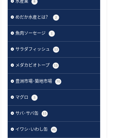
水産業
8
めだか水産とは？
2
魚肉ソーセージ
1
サラダフィッシュ
13
メダカビオトープ
13
豊洲市場･築地市場
70
マグロ
5
サバ･サバ缶
15
イワシ･いわし缶
41