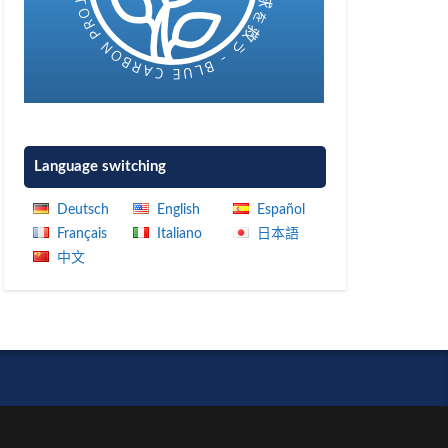
Language switching
Deutsch
English
Español
Français
Italiano
日本語
中文