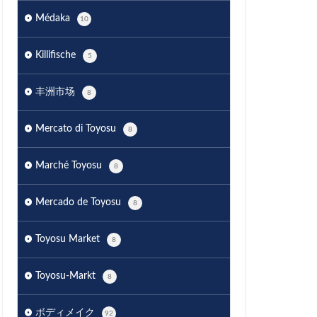
Médaka
10
Killifische
5
丰洲市场
8
Mercato di Toyosu
8
Marché Toyosu
8
Mercado de Toyosu
8
Toyosu Market
8
Toyosu-Markt
8
ボディメイク
92