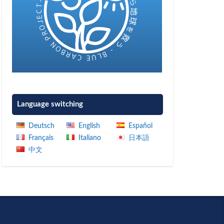
Language switching
Deutsch
English
Español
Français
Italiano
日本語
中文