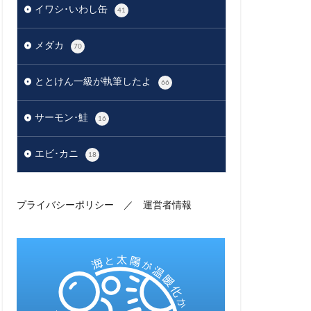
イワシ･いわし缶
41
メダカ
70
ととけん一級が執筆したよ
66
サーモン･鮭
16
エビ･カニ
18
プライバシーポリシー
／
運営者情報