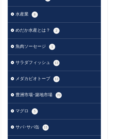
水産業
8
めだか水産とは？
2
魚肉ソーセージ
1
サラダフィッシュ
13
メダカビオトープ
13
豊洲市場･築地市場
70
マグロ
5
サバ･サバ缶
15