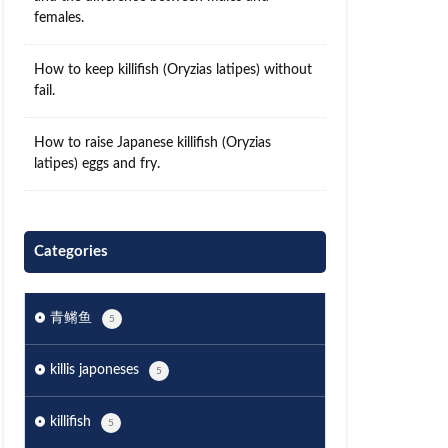
females.
How to keep killifish (Oryzias latipes) without
fail.
How to raise Japanese killifish (Oryzias
latipes) eggs and fry.
Categories
青鳉鱼
5
killis japoneses
5
killifish
5