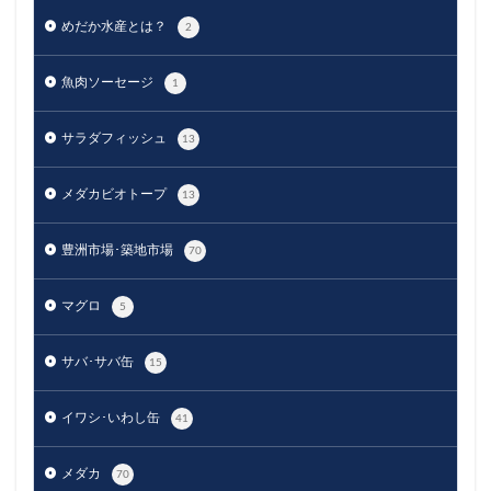
めだか水産とは？
2
魚肉ソーセージ
1
サラダフィッシュ
13
メダカビオトープ
13
豊洲市場･築地市場
70
マグロ
5
サバ･サバ缶
15
イワシ･いわし缶
41
メダカ
70