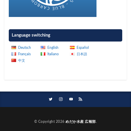
Language switching
Deutsch
English
Español
Français
Italiano
日本語
中文
© Copyright 2026
めだか水産 広報部
.