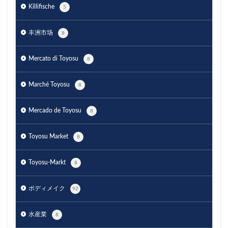
Killifische
5
丰洲市场
8
Mercato di Toyosu
8
Marché Toyosu
8
Mercado de Toyosu
8
Toyosu Market
8
Toyosu-Markt
8
ボディメイク
92
水産業
8