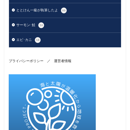
ととけん一級が執筆したよ
66
サーモン･鮭
16
エビ･カニ
18
プライバシーポリシー
／
運営者情報