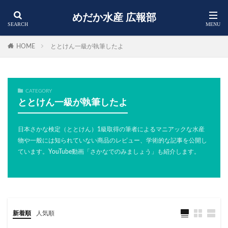
めだか水産 広報部
HOME
ととけん一級が執筆したよ
CATEGORY
ととけん一級が執筆したよ
日本さかな検定（ととけん）1級取得の筆者によるマニアックな水産
物や一般には知られていない商品のレビュー、学術的な記事を公開し
ています。YouTube動画「さかなでのみましょう」も紹介します。
新着順
人気順