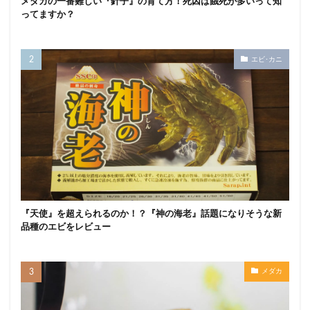
メダカの一番難しい『針子』の育て方！死因は餓死が多いって知
ってますか？
エビ･カニ
『天使』を超えられるのか！？『神の海老』話題になりそうな新
品種のエビをレビュー
メダカ