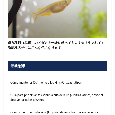
違う種類（品種）のメダカを一緒に飼っても大丈夫？生まれてく
る雑種の子供はこんな色になります
最新記事
Cómo mantener fácilmente a los killis (Oryzias latipes)
Guía para principiantes sobre la cría de killis (Oryzias latipes) desde el
desove hasta los alevines.
Cómo criar huevos de killis (Oryzias latipes) y las diferencias entre