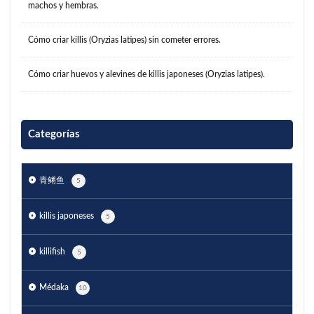
machos y hembras.
Cómo criar killis (Oryzias latipes) sin cometer errores.
Cómo criar huevos y alevines de killis japoneses (Oryzias latipes).
Categorías
青鳉鱼
5
killis japoneses
5
killifish
5
Médaka
10