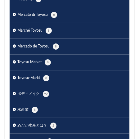
Mercato di Toyosu
8
Marché Toyosu
8
Mercado de Toyosu
8
Toyosu Market
8
Toyosu-Markt
8
ボディメイク
92
水産業
8
めだか水産とは？
2