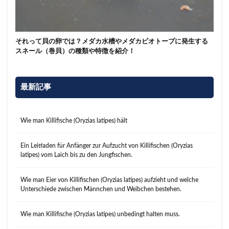
それって貝の卵では？メダカ水槽やメダカビオトープに発生する
スネール（巻貝）の種類や特徴を紹介！
最新記事
Wie man Killifische (Oryzias latipes) hält
Ein Leitfaden für Anfänger zur Aufzucht von Killifischen (Oryzias
latipes) vom Laich bis zu den Jungfischen.
Wie man Eier von Killifischen (Oryzias latipes) aufzieht und welche
Unterschiede zwischen Männchen und Weibchen bestehen.
Wie man Killifische (Oryzias latipes) unbedingt halten muss.