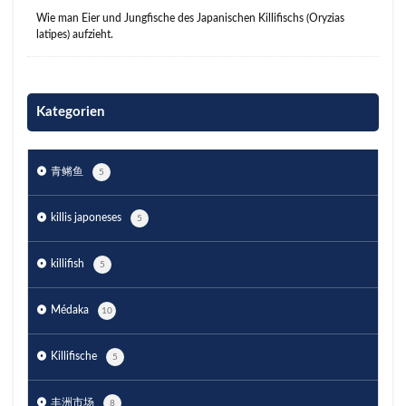
Wie man Eier und Jungfische des Japanischen Killifischs (Oryzias
latipes) aufzieht.
Kategorien
青鳉鱼
5
killis japoneses
5
killifish
5
Médaka
10
Killifische
5
丰洲市场
8