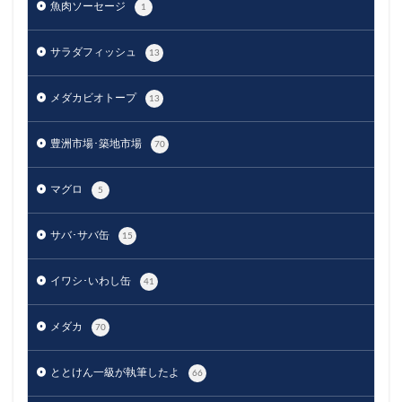
魚肉ソーセージ
1
サラダフィッシュ
13
メダカビオトープ
13
豊洲市場･築地市場
70
マグロ
5
サバ･サバ缶
15
イワシ･いわし缶
41
メダカ
70
ととけん一級が執筆したよ
66