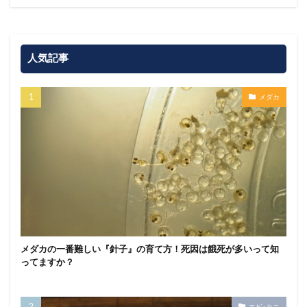
人気記事
メダカ
メダカの一番難しい『針子』の育て方！死因は餓死が多いって知
ってますか？
エビ･カニ