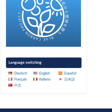
Language switching
Deutsch
English
Español
Français
Italiano
日本語
中文