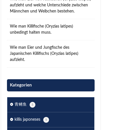
aufzieht und welche Unterschiede zwischen
Männchen und Weibchen bestehen.
Wie man Killifische (Oryzias latipes)
unbedingt halten muss.
Wie man Eier und Jungfische des
Japanischen Killifischs (Oryzias latipes)
aufzieht.
Kategorien
青鳉鱼
5
killis japoneses
5