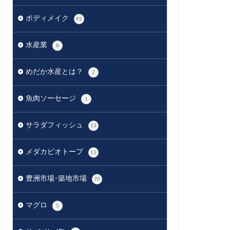
ボディメイク
92
水産業
8
めだか水産とは？
2
魚肉ソーセージ
1
サラダフィッシュ
13
メダカビオトープ
13
豊洲市場･築地市場
70
マグロ
5