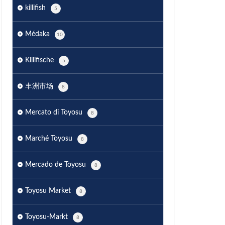
killifish
5
Médaka
10
Killifische
5
丰洲市场
8
Mercato di Toyosu
8
Marché Toyosu
8
Mercado de Toyosu
8
Toyosu Market
8
Toyosu-Markt
8