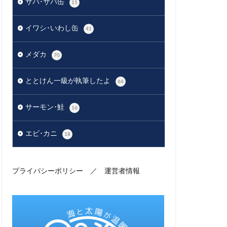
サバ･サバ缶
15
イワシ･いわし缶
41
メダカ
70
ととけん一級が執筆したよ
66
サーモン･鮭
16
エビ･カニ
18
プライバシーポリシー
／
運営者情報