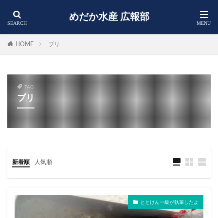
めだか水産 広報部
HOME
ブリ
TAG
ブリ
新着順
人気順
ととけん一級が執筆したよ