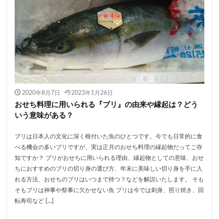
2020年8月7日
2023年1月26日
おせち料理に用いられる『ブリ』の由来や縁起は？どう
いう意味がある？
ブリは日本人の文化に深く根付いた魚のひとつです。今でも日常的に食
べる機会の多いブリですが、実は正月のおせち料理の縁起物だってご存
知ですか？ ブリがおせちに用いられる理由、縁起物としての意味、おせ
ちにおすすめのブリの切り身の選び方、年末に美味しい切り身を手に入
れる方法、おせちのブリはいつまで持つ？などを解説いたします。 そも
そもブリは神事や祭事に欠かせない魚 ブリは今では刺身、照り焼き、回
転寿司など […]