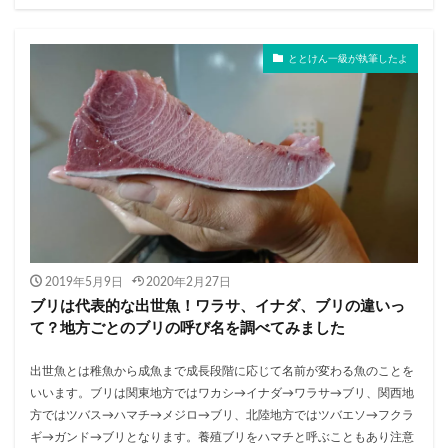
ととけん一級が執筆したよ
2019年5月9日
2020年2月27日
ブリは代表的な出世魚！ワラサ、イナダ、ブリの違いっ
て？地方ごとのブリの呼び名を調べてみました
出世魚とは稚魚から成魚まで成長段階に応じて名前が変わる魚のことを
いいます。ブリは関東地方ではワカシ→イナダ→ワラサ→ブリ、関西地
方ではツバス→ハマチ→メジロ→ブリ、北陸地方ではツバエソ→フクラ
ギ→ガンド→ブリとなります。養殖ブリをハマチと呼ぶこともあり注意