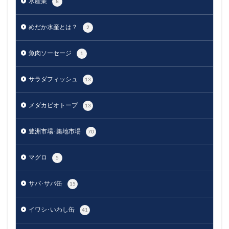
水産業
8
めだか水産とは？
2
魚肉ソーセージ
1
サラダフィッシュ
13
メダカビオトープ
13
豊洲市場･築地市場
70
マグロ
5
サバ･サバ缶
15
イワシ･いわし缶
41