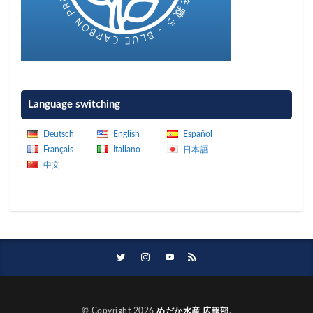
Language switching
Deutsch
English
Español
Français
Italiano
日本語
中文
© Copyright 2026
めだか水産 広報部
.