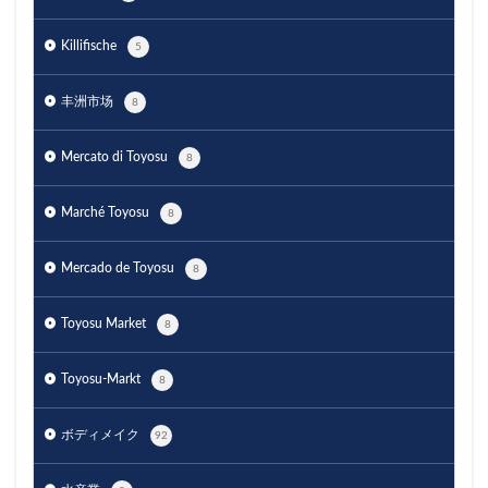
Killifische
5
丰洲市场
8
Mercato di Toyosu
8
Marché Toyosu
8
Mercado de Toyosu
8
Toyosu Market
8
Toyosu-Markt
8
ボディメイク
92