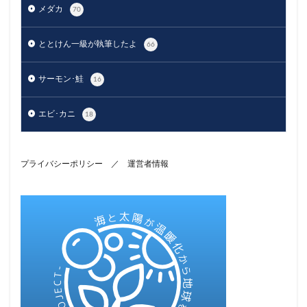
メダカ
70
ととけん一級が執筆したよ
66
サーモン･鮭
16
エビ･カニ
18
プライバシーポリシー
／
運営者情報