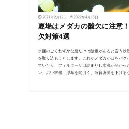
2021年2月12日
2022年4月15日
夏場はメダカの酸欠に注意
欠対策4選
水面のごくわずかな層だけは酸素があると言う状
を取り込もうとします。これがメダカが口をパク
ていたり、フィルターが目詰まりし水流が弱かっ
ン、広い容器、浮草を間引く、飼育密度を下げる