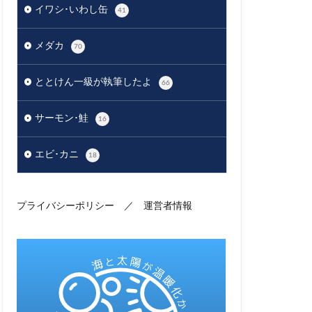
イワシ･いわし缶
41
メダカ
70
ととけん一級が執筆したよ
66
サーモン･鮭
16
エビ･カニ
18
プライバシーポリシー
／
運営者情報