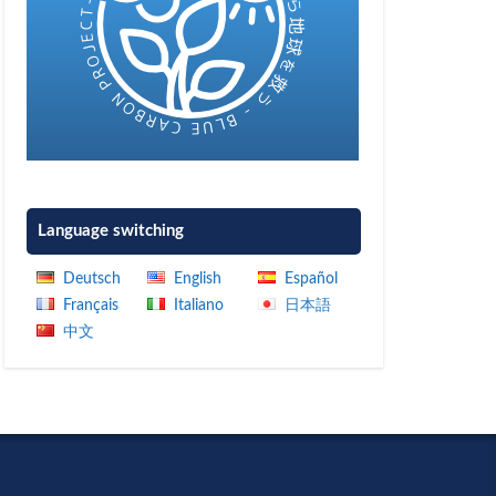
Language switching
Deutsch
English
Español
Français
Italiano
日本語
中文