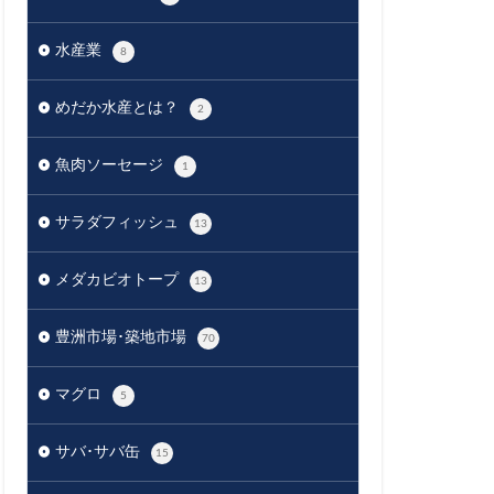
水産業
8
めだか水産とは？
2
魚肉ソーセージ
1
サラダフィッシュ
13
メダカビオトープ
13
豊洲市場･築地市場
70
マグロ
5
サバ･サバ缶
15