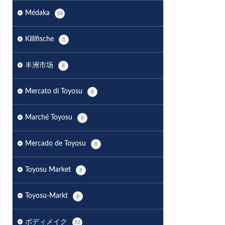
Médaka
10
Killifische
5
丰洲市场
8
Mercato di Toyosu
8
Marché Toyosu
8
Mercado de Toyosu
8
Toyosu Market
8
Toyosu-Markt
8
ボディメイク
92