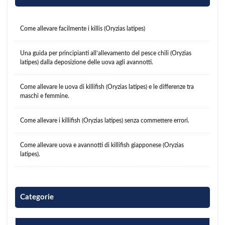
Come allevare facilmente i killis (Oryzias latipes)
Una guida per principianti all’allevamento del pesce chili (Oryzias
latipes) dalla deposizione delle uova agli avannotti.
Come allevare le uova di killifish (Oryzias latipes) e le differenze tra
maschi e femmine.
Come allevare i killifish (Oryzias latipes) senza commettere errori.
Come allevare uova e avannotti di killifish giapponese (Oryzias
latipes).
Categorie