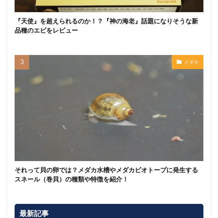
『天使』を超えられるのか！？『神の海老』話題になりそうな新
品種のエビをレビュー
メダカ
それって貝の卵では？メダカ水槽やメダカビオトープに発生する
スネール（巻貝）の種類や特徴を紹介！
最新記事