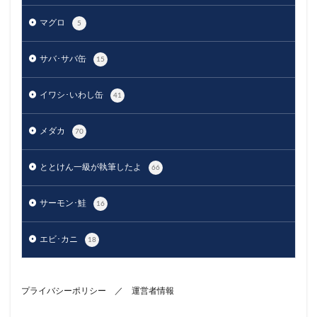
マグロ
5
サバ･サバ缶
15
イワシ･いわし缶
41
メダカ
70
ととけん一級が執筆したよ
66
サーモン･鮭
16
エビ･カニ
18
プライバシーポリシー
／
運営者情報