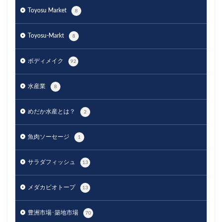
Toyosu Market
8
Toyosu-Markt
8
ボディメイク
92
水産業
8
めだか水産とは？
2
魚肉ソーセージ
1
サラダフィッシュ
13
メダカビオトープ
13
豊洲市場･築地市場
70