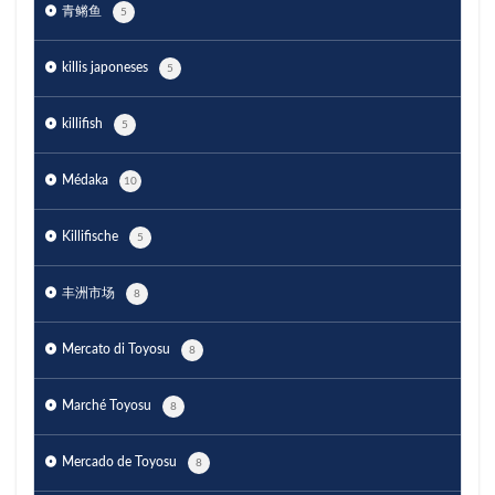
青鳉鱼
5
killis japoneses
5
killifish
5
Médaka
10
Killifische
5
丰洲市场
8
Mercato di Toyosu
8
Marché Toyosu
8
Mercado de Toyosu
8