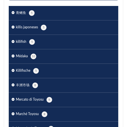
青鳉鱼
5
killis japoneses
5
killifish
5
Médaka
10
Killifische
5
丰洲市场
8
Mercato di Toyosu
8
Marché Toyosu
8