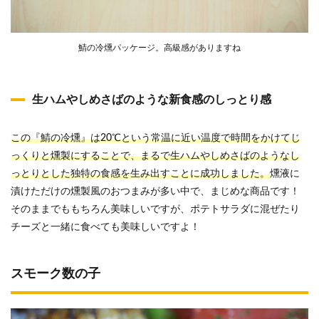
鯖の冷燻パッケージ。高級感がありますね
生ハムやしめさばのような新食感のしっとり感
この『鯖の冷燻』は20℃という常温に近い温度で時間をかけてじ
っくりと燻製にすることで、まるで生ハムやしめさばのようなし
っとりとした独特の食感を生み出すことに成功しました。
燻液に
漬けただけの燻製風のおつまみが多い中で、まじめな商品です！
そのままでももちろん美味しいですが、ポテトサラダに混ぜたり
チーズと一緒に食べても美味しいですよ！
スモーク数の子