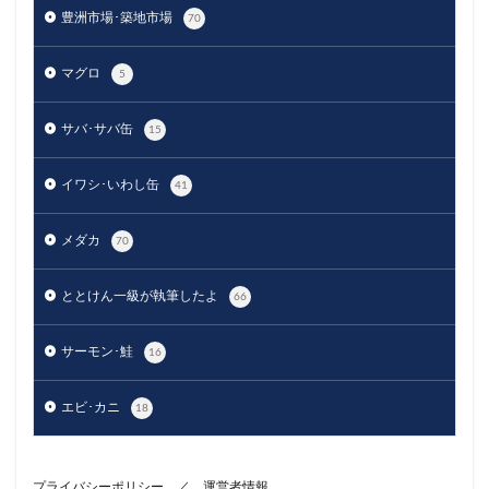
豊洲市場･築地市場
70
マグロ
5
サバ･サバ缶
15
イワシ･いわし缶
41
メダカ
70
ととけん一級が執筆したよ
66
サーモン･鮭
16
エビ･カニ
18
プライバシーポリシー
／
運営者情報