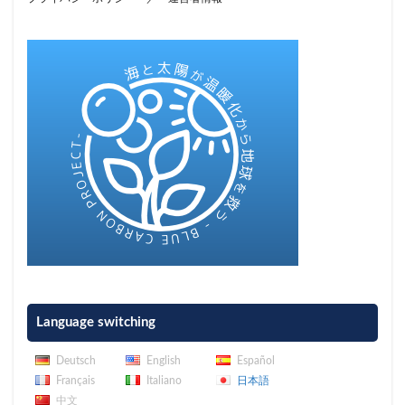
Language switching
Deutsch
English
Español
Français
Italiano
日本語
中文