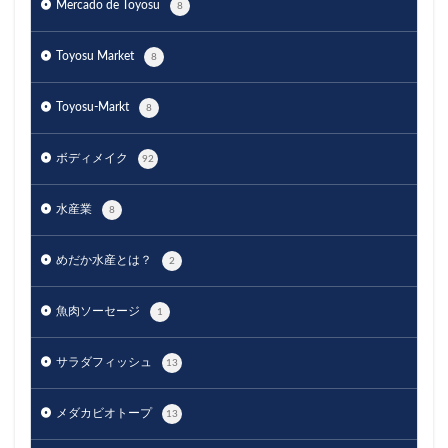
Mercado de Toyosu
8
Toyosu Market
8
Toyosu-Markt
8
ボディメイク
92
水産業
8
めだか水産とは？
2
魚肉ソーセージ
1
サラダフィッシュ
13
メダカビオトープ
13