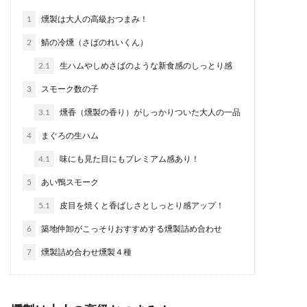
1
燻製は大人の高級おつまみ！
2
鯖の冷燻（さばのれいくん）
2.1
生ハムやしめさばのような新食感のしっとり感
3
スモーク数の子
3.1
燻香（燻製の香り）がしっかりついた大人の一品
4
まぐろの生ハム
4.1
味にも見た目にもプレミアム感あり！
5
あい鴨スモーク
5.1
皮目を焼くと香ばしさとしっとり感アップ！
6
築地仲卸がこっそりおすすめする燻製詰め合わせ
7
燻製詰め合わせ燻製４種