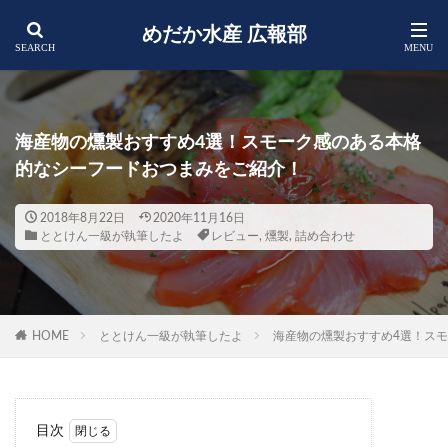
めだか水産 広報部
海産物の燻製おすすめ4選！スモーク感のある本格
的なシーフードおつまみをご紹介！
2018年8月22日
2020年11月16日
ととけん一級が執筆したよ
レビュー
,
燻製
,
詰め合わせ
HOME
ととけん一級が執筆したよ
海産物の燻製おすすめ4選！ス
目次