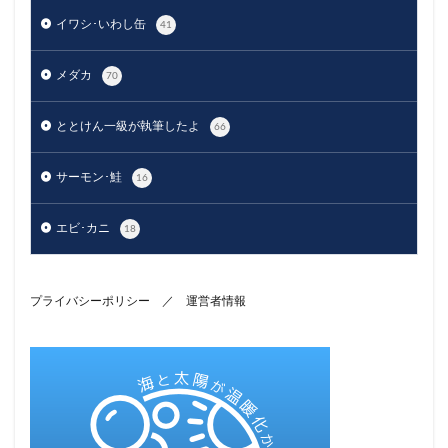
イワシ･いわし缶
41
メダカ
70
ととけん一級が執筆したよ
66
サーモン･鮭
16
エビ･カニ
18
プライバシーポリシー
／
運営者情報