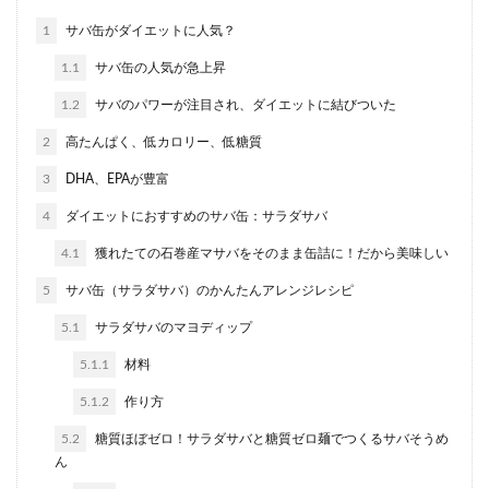
1
サバ缶がダイエットに人気？
1.1
サバ缶の人気が急上昇
1.2
サバのパワーが注目され、ダイエットに結びついた
2
高たんぱく、低カロリー、低糖質
3
DHA、EPAが豊富
4
ダイエットにおすすめのサバ缶：サラダサバ
4.1
獲れたての石巻産マサバをそのまま缶詰に！だから美味しい
5
サバ缶（サラダサバ）のかんたんアレンジレシピ
5.1
サラダサバのマヨディップ
5.1.1
材料
5.1.2
作り方
5.2
糖質ほぼゼロ！サラダサバと糖質ゼロ麺でつくるサバそうめ
ん