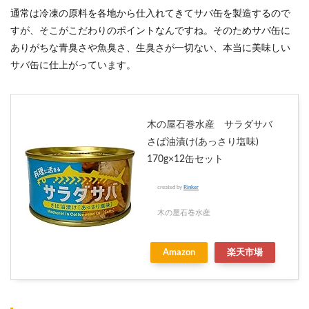
通常は冷凍の原料を各地から仕入れてきてサバ缶を製造するので
すが、そこがこだわりのポイントなんですね。そのためサバ缶に
ありがちな青臭さや魚臭さ、生臭さが一切ない、本当に美味しい
サバ缶に仕上がっています。
木の屋石巻水産 サラダサバ
さば油漬け(あっさり塩味)
170g×12缶セット
created by
Rinker
木の屋石巻水産
Amazon
楽天市場