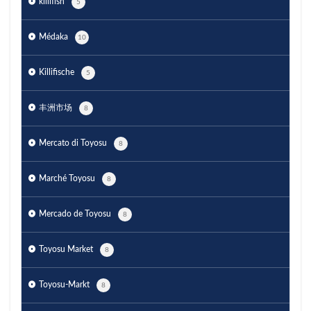
killifish
5
Médaka
10
Killifische
5
丰洲市场
8
Mercato di Toyosu
8
Marché Toyosu
8
Mercado de Toyosu
8
Toyosu Market
8
Toyosu-Markt
8