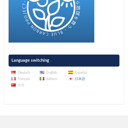
Language switching
Deutsch
English
Español
Français
Italiano
日本語
中文