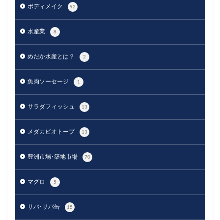
ボディメイク
92
水産業
8
めだか水産とは？
2
魚肉ソーセージ
1
サラダフィッシュ
13
メダカビオトープ
13
豊洲市場･築地市場
70
マグロ
5
サバ･サバ缶
15