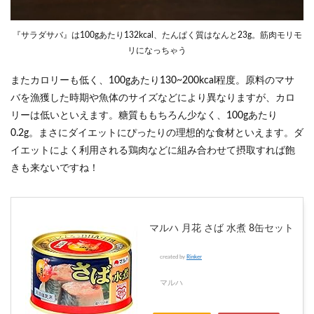
『サラダサバ』は100gあたり132kcal、たんぱく質はなんと23g。筋肉モリモ
リになっちゃう
またカロリーも低く、100gあたり130~200kcal程度。原料のマサ
バを漁獲した時期や魚体のサイズなどにより異なりますが、カロ
リーは低いといえます。糖質ももちろん少なく、100gあたり
0.2g。まさにダイエットにぴったりの理想的な食材といえます。ダ
イエットによく利用される鶏肉などに組み合わせて摂取すれば飽
きも来ないですね！
マルハ 月花 さば 水煮 8缶セット
created by
Rinker
マルハ