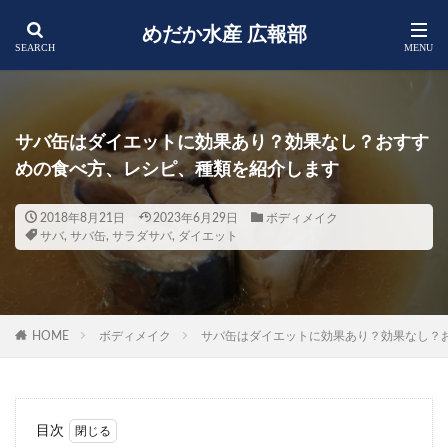
めだか水産 広報部
サバ缶はダイエットに効果あり？効果なし？おすす
めの食べ方、レシピ、種類を紹介します
2018年8月21日
2023年6月29日
ボディメイク
サバ
,
サバ缶
,
サラダサバ
,
ダイエット
HOME
ボディメイク
サバ缶はダイエットに効果あり？効果なし？
目次