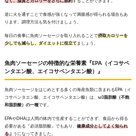
なく、脂質とカロリーをさらに節約
することができます。
逆に火を通すことで食感が強くなって満腹感が得られる場合もあ
ります。調理方法も気を付けましょう。
毎日の食事に魚肉ソーセージを取り入れることで
摂取カロリーを
少しでも減らし、ダイエットに役立て
ましょう。
魚肉ソーセージの特徴的な栄養素『EPA（イコサペ
ンタエン酸、エイコサペンタエン酸）』
魚肉ソーセージをはじめとする多くの海産魚類に含まれるEPA（イ
コサペンタエン酸、エイコサペンタエン酸）は、
ω3脂肪酸（不飽
和脂肪酸）の一種
です。
EPAやDHAは人間の体内で生産することができず、食品から得る
必要がある『必須脂肪酸』でもあり、
健康成分としてよく知られ
る
ようになってきました。