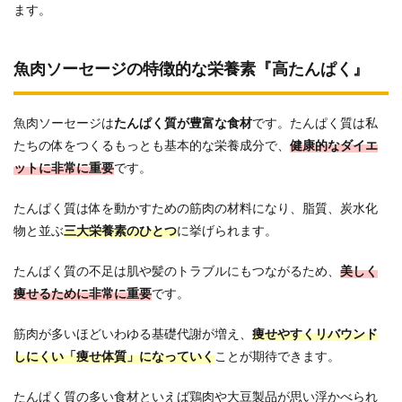
ます。
魚肉ソーセージの特徴的な栄養素『高たんぱく』
魚肉ソーセージは
たんぱく質が豊富な食材
です。たんぱく質は私
たちの体をつくるもっとも基本的な栄養成分で、
健康的なダイエ
ットに非常に重要
です。
たんぱく質は体を動かすための筋肉の材料になり、脂質、炭水化
物と並ぶ
三大栄養素のひとつ
に挙げられます。
たんぱく質の不足は肌や髪のトラブルにもつながるため、
美しく
痩せるために非常に重要
です。
筋肉が多いほどいわゆる基礎代謝が増え、
痩せやすくリバウンド
しにくい「痩せ体質」になっていく
ことが期待できます。
たんぱく質の多い食材といえば鶏肉や大豆製品が思い浮かべられ