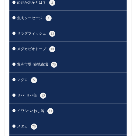
めだか水産とは？
2
魚肉ソーセージ
1
サラダフィッシュ
13
メダカビオトープ
13
豊洲市場･築地市場
70
マグロ
5
サバ･サバ缶
15
イワシ･いわし缶
41
メダカ
70