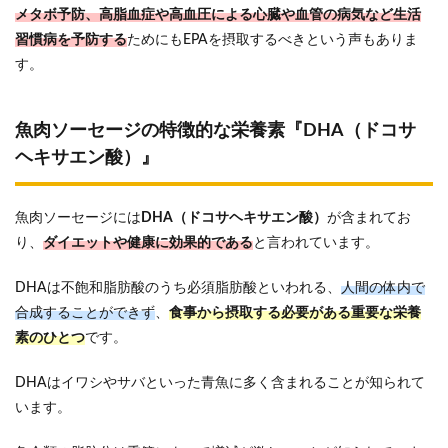
メタボ予防、高脂血症や高血圧による心臓や血管の病気など生活
習慣病を予防する
ためにもEPAを摂取するべきという声もありま
す。
魚肉ソーセージの特徴的な栄養素『DHA（ドコサ
ヘキサエン酸）』
魚肉ソーセージには
DHA（ドコサヘキサエン酸）
が含まれてお
り、
ダイエットや健康に効果的である
と言われています。
DHAは不飽和脂肪酸のうち必須脂肪酸といわれる、
人間の体内で
合成することができず
、
食事から摂取する必要がある重要な栄養
素のひとつ
です。
DHAはイワシやサバといった青魚に多く含まれることが知られて
います。