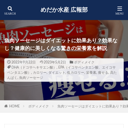
めだか水産 広報部
魚肉ソーセージはダイエットに効果あり？効果な
し？健康的に美しくなる驚きの栄養素を解説
2022年9月22日
2023年5月2日
ボディメイク
DHA（ドコサヘキサエン酸）
,
EPA（イコサペンタエン酸、エイコサ
ペンタエン酸）
,
カロリー
,
ダイエット
,
低カロリー
,
栄養素
,
痩せる
,
高た
んぱく
,
魚肉ソーセージ
HOME
ボディメイク
魚肉ソーセージはダイエットに効果あり？効