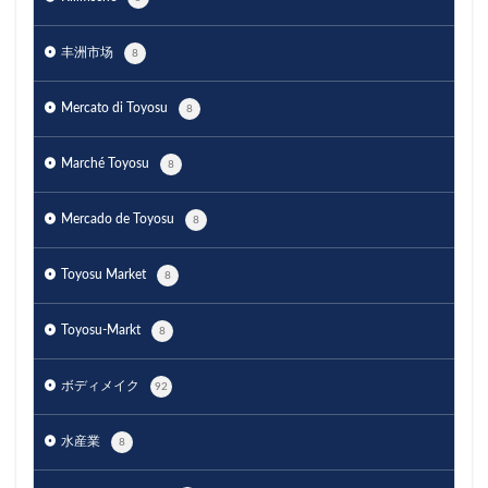
丰洲市场
8
Mercato di Toyosu
8
Marché Toyosu
8
Mercado de Toyosu
8
Toyosu Market
8
Toyosu-Markt
8
ボディメイク
92
水産業
8