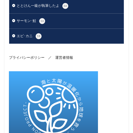
ととけん一級が執筆したよ
66
サーモン･鮭
16
エビ･カニ
18
プライバシーポリシー
／
運営者情報