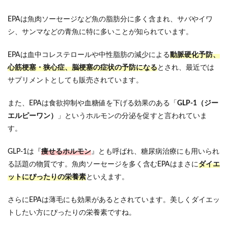
EPAは魚肉ソーセージなど魚の脂肪分に多く含まれ、サバやイワ
シ、サンマなどの青魚に特に多いことが知られています。
EPAは血中コレステロールや中性脂肪の減少による
動脈硬化予防、
心筋梗塞・狭心症、脳梗塞の症状の予防になる
とされ、最近では
サプリメントとしても販売されています。
また、EPAは食欲抑制や血糖値を下げる効果のある「
GLP-1（ジー
エルピーワン）
」というホルモンの分泌を促すと言われていま
す。
GLP-1は『
痩せるホルモン
』とも呼ばれ、糖尿病治療にも用いられ
る話題の物質です。魚肉ソーセージを多く含むEPAはまさに
ダイエ
ットにぴったりの栄養素
といえます。
さらにEPAは薄毛にも効果があるとされています。美しくダイエッ
トしたい方にぴったりの栄養素ですね。