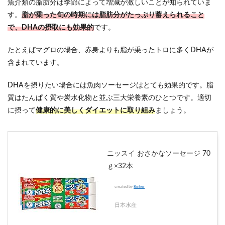
魚介類の脂肪分は季節によって増減が激しいことが知られていま
す。
脂が乗った旬の時期には脂肪分がたっぷり蓄えられること
で、DHAの摂取にも効果的
です。
たとえばマグロの場合、赤身よりも脂が乗ったトロに多くDHAが
含まれています。
DHAを摂りたい場合には魚肉ソーセージはとても効果的です。脂
質はたんぱく質や炭水化物と並ぶ三大栄養素のひとつです。適切
に摂って
健康的に美しくダイエットに取り組み
ましょう。
ニッスイ おさかなソーセージ 70
ｇ×32本
created by
Rinker
日本水産