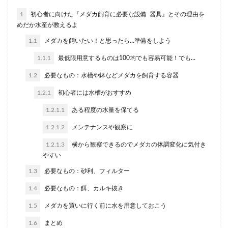
1
初心者に向けた『メダカ飼育に必要な設備･器具』とその理由を
めだか水産が教えるよ
1.1
メダカを飼いたい！と思ったら…準備をしよう
1.1.1
最低限用意するものは100均でも容易可能！でも…
1.2
必要なもの：水槽や鉢などメダカを飼育する容器
1.2.1
初心者には水槽がおすすめ
1.2.1.1
ある程度の水量を保てる
1.2.1.2
メンテナンスや観察に
1.2.1.3
横から観察できるのでメダカの体調変化に気付き
やすい
1.3
必要なもの：砂利、フィルター
1.4
必要なもの：餌、カルキ抜き
1.5
メダカを買いに行く前に水を用意しておこう
1.6
まとめ