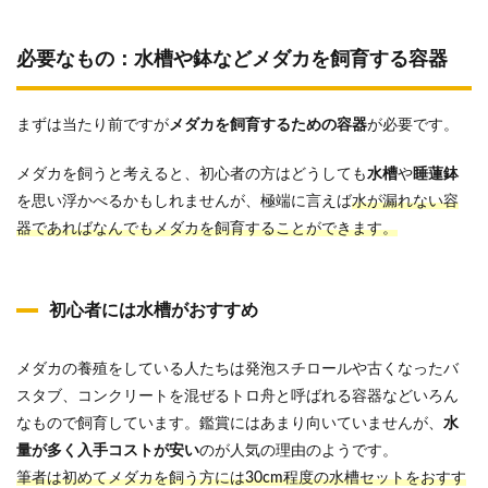
必要なもの：水槽や鉢などメダカを飼育する容器
まずは当たり前ですが
メダカを飼育するための容器
が必要です。
メダカを飼うと考えると、初心者の方はどうしても
水槽
や
睡蓮鉢
を思い浮かべるかもしれませんが、極端に言えば
水が漏れない容
器であればなんでもメダカを飼育することができます。
初心者には水槽がおすすめ
メダカの養殖をしている人たちは発泡スチロールや古くなったバ
スタブ、コンクリートを混ぜるトロ舟と呼ばれる容器などいろん
なもので飼育しています。鑑賞にはあまり向いていませんが、
水
量が多く入手コストが安い
のが人気の理由のようです。
筆者は初めてメダカを飼う方には30cm程度の水槽セットをおすす