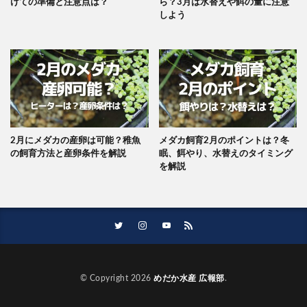
けての準備と注意点は？
ら？3月は水替えや餌の量に注意
しよう
2月にメダカの産卵は可能？稚魚
メダカ飼育2月のポイントは？冬
の飼育方法と産卵条件を解説
眠、餌やり、水替えのタイミング
を解説
© Copyright 2026
めだか水産 広報部
.