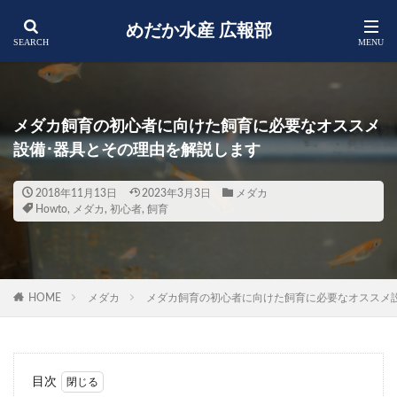
めだか水産 広報部
メダカ飼育の初心者に向けた飼育に必要なオススメ
設備･器具とその理由を解説します
2018年11月13日
2023年3月3日
メダカ
Howto
,
メダカ
,
初心者
,
飼育
HOME
メダカ
メダカ飼育の初心者に向けた飼育に必要なオススメ
目次