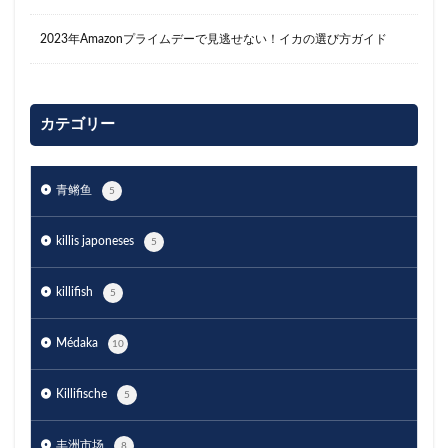
2023年Amazonプライムデーで見逃せない！イカの選び方ガイド
カテゴリー
青鳉鱼
5
killis japoneses
5
killifish
5
Médaka
10
Killifische
5
丰洲市场
8