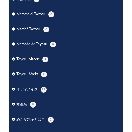
Mercato di Toyosu
8
Marché Toyosu
8
Mercado de Toyosu
8
Toyosu Market
8
Toyosu-Markt
8
ボディメイク
92
水産業
8
めだか水産とは？
2