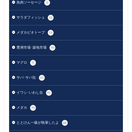
魚肉ソーセージ
1
サラダフィッシュ
13
メダカビオトープ
13
豊洲市場･築地市場
70
マグロ
5
サバ･サバ缶
15
イワシ･いわし缶
41
メダカ
70
ととけん一級が執筆したよ
66