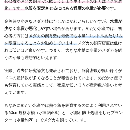
初心者がメダカ飼育で失敗してしまうポイントの多くは『水質悪
化』です。
水質を安定させるにはある程度の水量が必要
です。
金魚鉢や小さなメダカ鉢はたしかにかわいらしいですが、
水量が
少なく水質が悪化しやすい
場合があります。めだか水産では、初
心者の方には
メダカの飼育数は最低でも水量1リットルあたり1匹
を限度にすることをお勧めしています。
メダカの飼育密度は低け
れば低いほど良いです。つまり、大きな水槽に少量のメダカを飼
うのが最も理想的といえます。
実際、過去に研究論文も発表されており、飼育密度が低いほうが
メスの産卵数が多くなることが報告されています。めだか水産で
も飼育している実感として、密度が低いほうが産卵数が多いと考
えています。
ちなみにめだか水産では熱帯魚を飼育するのによく利用されてい
る60cm規格水槽（水量約60L）と、水漏れ防止処理をしたプラン
ター（水量約20L）でメダカを飼っています。