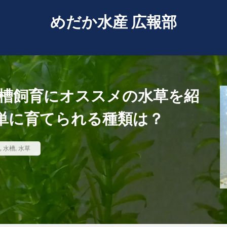
めだか水産 広報部
水槽飼育にオススメの水草を紹
単に育てられる種類は？
,
水槽
,
水草