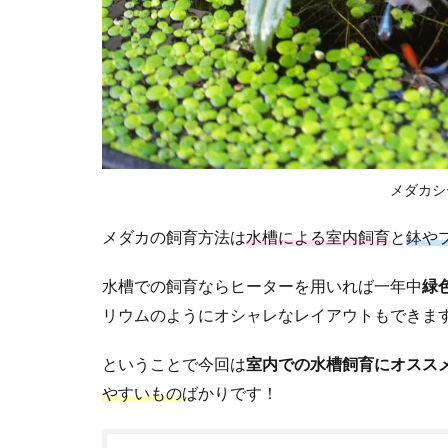
メダカシ
メダカの飼育方法は
水槽による室内飼育
と
鉢や
水槽での飼育ならヒーターを用いれば一年中
緑
リウムのようにオシャレなレイアウトもできま
ということで今回は
室内での水槽飼育にオスス
やすいもの
ばかりです！