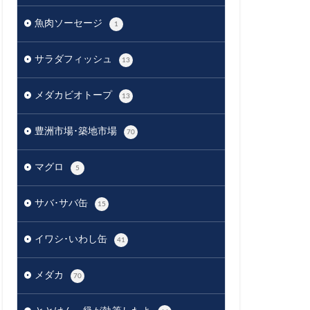
魚肉ソーセージ
1
サラダフィッシュ
13
メダカビオトープ
13
豊洲市場･築地市場
70
マグロ
5
サバ･サバ缶
15
イワシ･いわし缶
41
メダカ
70