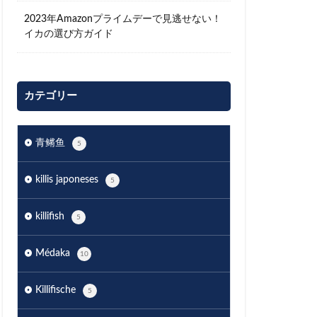
2023年Amazonプライムデーで見逃せない！
イカの選び方ガイド
カテゴリー
青鳉鱼
5
killis japoneses
5
killifish
5
Médaka
10
Killifische
5