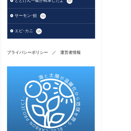
ととけん一級が執筆したよ
66
サーモン･鮭
16
エビ･カニ
18
プライバシーポリシー
／
運営者情報