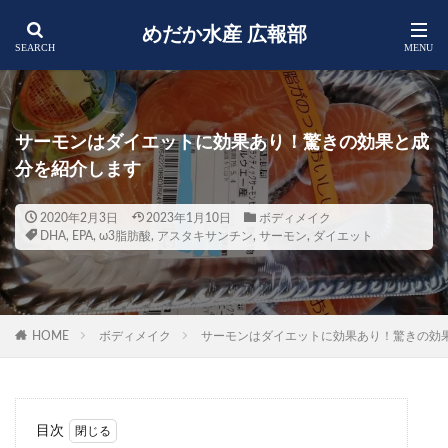
めだか水産 広報部
サーモンはダイエットに効果あり！驚きの効果と成
分を紹介します
2020年2月3日
2023年1月10日
ボディメイク
DHA
,
EPA
,
ω3脂肪酸
,
アスタキサンチン
,
サーモン
,
ダイエット
HOME
ボディメイク
サーモンはダイエットに効果あり！驚きの効
目次