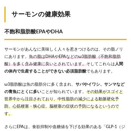
サーモンの健康効果
不飽和脂肪酸EPAやDHA
サーモンがあんなに美味しく人々を惹きつけるのは、その脂ノリ
にあります。
魚の脂はDHAやEPAなどのω3脂肪酸（不飽和脂肪
酸）を多く含み健康に良いとされています。
そしてこれらは
人間
の体内で生産することができない必須脂肪酸
でもあります。
ω3脂肪酸は魚の脂肪分に多く含まれ、
サバやイワシ、サンマなど
の青魚にとくに多い
ことが知られています。
その効果がスゴイと
世界中から注目されており、中性脂肪の減少による動脈硬化予
防、心筋梗塞・狭心症、脳梗塞の症状の予防になるというので
す。
さらにEPAは、食欲抑制や血糖値を下げる効果のある「GLP-1（ジ