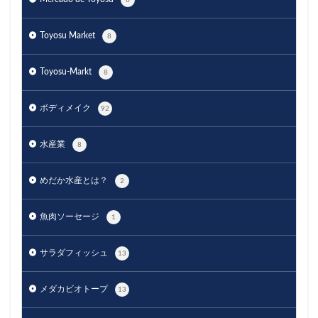
Toyosu Market
8
Toyosu-Markt
8
ボディメイク
92
水産業
8
めだか水産とは？
2
魚肉ソーセージ
1
サラダフィッシュ
13
メダカビオトープ
13