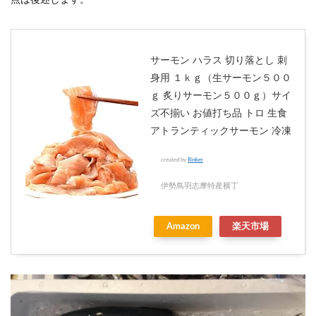
点は後述します。
サーモン ハラス 切り落とし 刺
身用 １ｋｇ（生サーモン５００
ｇ 炙りサーモン５００ｇ）サイ
ズ不揃い お値打ち品 トロ 生食
アトランティックサーモン 冷凍
created by
Rinker
伊勢鳥羽志摩特産横丁
Amazon
楽天市場