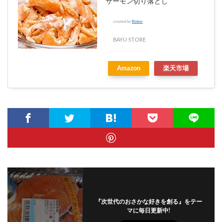
サーモン切り落とし
created by
Rinker
BAYU STORE
Amazon
楽天市場
『次世代のおさかな好きを創る』をテー
マに毎日更新中!