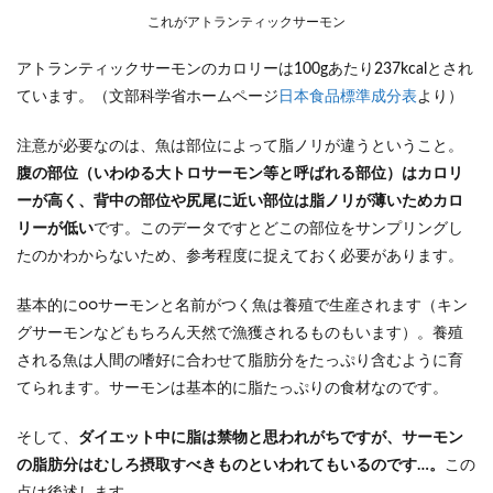
これがアトランティックサーモン
アトランティックサーモンのカロリーは100gあたり237kcalとされ
ています。（文部科学省ホームページ
日本食品標準成分表
より）
注意が必要なのは、魚は部位によって脂ノリが違うということ。
腹の部位（いわゆる大トロサーモン等と呼ばれる部位）はカロリ
ーが高く、背中の部位や尻尾に近い部位は脂ノリが薄いためカロ
リーが低い
です。このデータですとどこの部位をサンプリングし
たのかわからないため、参考程度に捉えておく必要があります。
基本的に○○サーモンと名前がつく魚は養殖で生産されます（キン
グサーモンなどもちろん天然で漁獲されるものもいます）。養殖
される魚は人間の嗜好に合わせて脂肪分をたっぷり含むように育
てられます。サーモンは基本的に脂たっぷりの食材なのです。
そして、
ダイエット中に脂は禁物と思われがちですが、サーモン
の脂肪分はむしろ摂取すべきものといわれてもいるのです…。
この