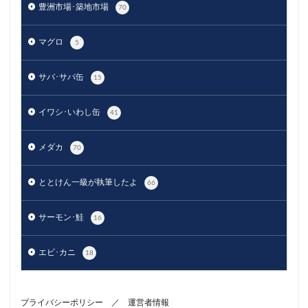
豊洲市場･築地市場
70
マグロ
5
サバ･サバ缶
15
イワシ･いわし缶
41
メダカ
70
ととけん一級が執筆したよ
66
サーモン･鮭
16
エビ･カニ
18
プライバシーポリシー
／
運営者情報