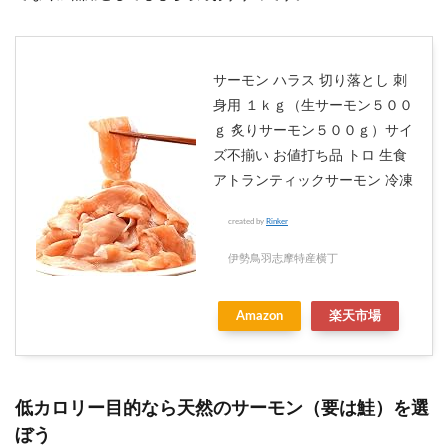
サーモン ハラス 切り落とし 刺
身用 １ｋｇ（生サーモン５００
ｇ 炙りサーモン５００ｇ）サイ
ズ不揃い お値打ち品 トロ 生食
アトランティックサーモン 冷凍
created by
Rinker
伊勢鳥羽志摩特産横丁
Amazon
楽天市場
低カロリー目的なら天然のサーモン（要は鮭）を選
ぼう