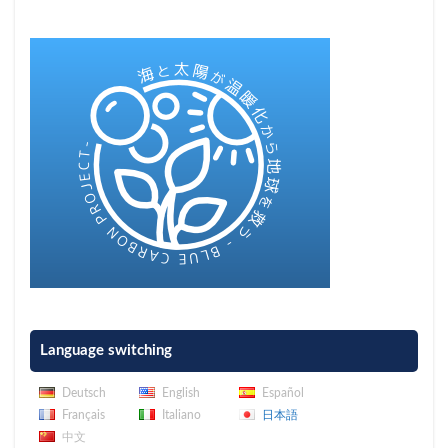
Language switching
Deutsch
English
Español
Français
Italiano
日本語
中文