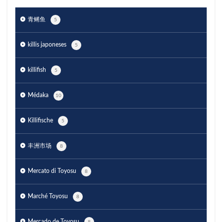
青鳉鱼
5
killis japoneses
5
killifish
5
Médaka
10
Killifische
5
丰洲市场
8
Mercato di Toyosu
8
Marché Toyosu
8
Mercado de Toyosu
8