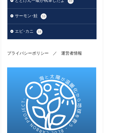
ととけん一級が執筆したよ
66
サーモン･鮭
16
エビ･カニ
18
プライバシーポリシー
／
運営者情報