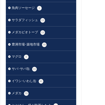
魚肉ソーセージ
1
サラダフィッシュ
13
メダカビオトープ
13
豊洲市場･築地市場
70
マグロ
5
サバ･サバ缶
15
イワシ･いわし缶
41
メダカ
70