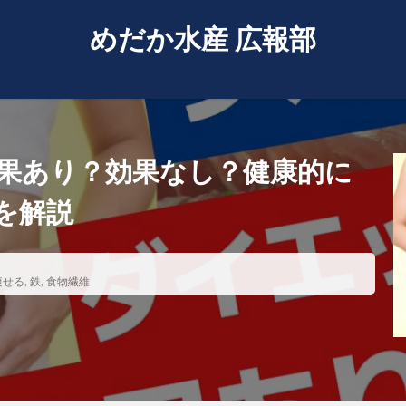
めだか水産 広報部
果あり？効果なし？健康的に
を解説
痩せる
,
鉄
,
食物繊維