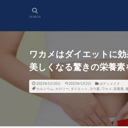
ワカメはダイエットに効
美しくなる驚きの栄養素
2023年5月10日
2023年5月2日
ボディメイク
カルシウム
,
カロリー
,
ダイエット
,
ヨウ素
,
ワカメ
,
栄養素
,