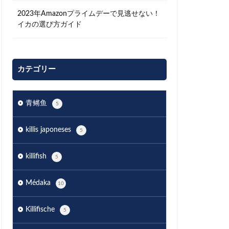
2023年Amazonプライムデーで見逃せない！
イカの選び方ガイド
カテゴリー
青鳉鱼
5
killis japoneses
5
killifish
5
Médaka
10
Killifische
5