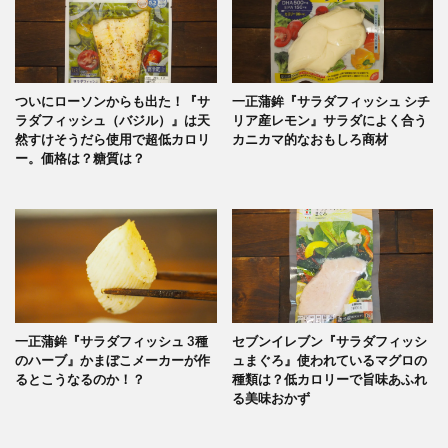
ついにローソンからも出た！『サ
一正蒲鉾『サラダフィッシュ シチ
ラダフィッシュ（バジル）』は天
リア産レモン』サラダによく合う
然すけそうだら使用で超低カロリ
カニカマ的なおもしろ商材
ー。価格は？糖質は？
一正蒲鉾『サラダフィッシュ 3種
セブンイレブン『サラダフィッシ
のハーブ』かまぼこメーカーが作
ュまぐろ』使われているマグロの
るとこうなるのか！？
種類は？低カロリーで旨味あふれ
る美味おかず