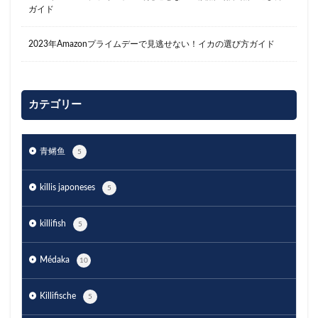
ガイド
2023年Amazonプライムデーで見逃せない！イカの選び方ガイド
カテゴリー
青鳉鱼
5
killis japoneses
5
killifish
5
Médaka
10
Killifische
5