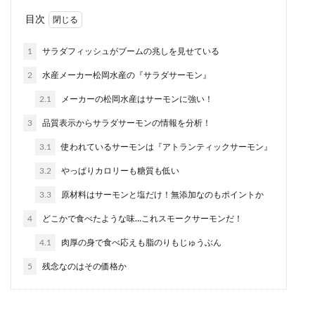
目次
1
サラダフィッシュがブームの兆しを見せている
2
水産メーカー松岡水産の『サラダサーモン』
2.1
メーカーの松岡水産はサーモンに強い！
3
品質表示からサラダサーモンの情報を分析！
3.1
使われているサーモンは『アトランティックサーモン』
3.2
やっぱりカロリーも糖質も低い
3.3
原材料はサーモンと塩だけ！無添加なのもポイントか
4
どこかで食べたような味…これスモークサーモンだ！
4.1
肉厚の身で食べ応えも脂のりもじゅうぶん
5
残念なのはその価格か