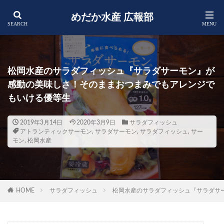
めだか水産 広報部
松岡水産のサラダフィッシュ『サラダサーモン』が
感動の美味しさ！そのままおつまみでもアレンジで
もいける優等生
2019年3月14日
2020年3月9日
サラダフィッシュ
アトランティックサーモン
,
サラダサーモン
,
サラダフィッシュ
,
サー
モン
,
松岡水産
HOME
サラダフィッシュ
松岡水産のサラダフィッシュ『サラダサ