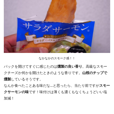
なかなかのスモーク感！！
パックを開けてすぐに感じたのは
燻製の良い香り
。高級なスモー
クチーズか何かを開けたときのような香りです。
山桜のチップで
燻製
しているそうです。
なんか食べたことある味だな…と思ったら、当たり前ですが
スモー
クサーモンの味
です！味付けは薄くも濃くもなくちょうどいい塩
加減！