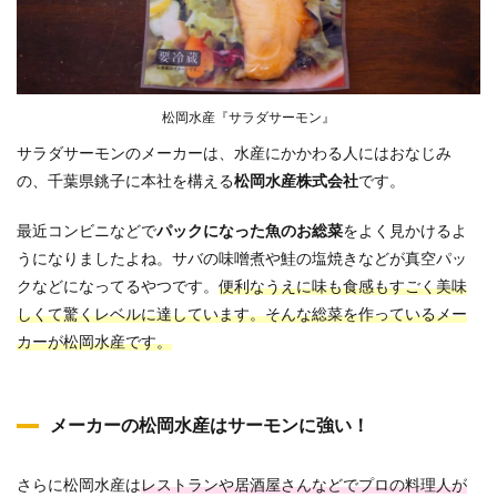
松岡水産『サラダサーモン』
サラダサーモンのメーカーは、水産にかかわる人にはおなじみ
の、千葉県銚子に本社を構える
松岡水産株式会社
です。
最近コンビニなどで
パックになった魚のお総菜
をよく見かけるよ
うになりましたよね。サバの味噌煮や鮭の塩焼きなどが真空パッ
クなどになってるやつです。
便利なうえに味も食感もすごく美味
しくて驚くレベルに達しています。そんな総菜を作っているメー
カーが松岡水産です。
メーカーの松岡水産はサーモンに強い！
さらに松岡水産は
レストランや居酒屋さんなどでプロの料理人が