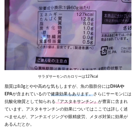
サラダサーモンのカロリーは127kcal
脂質は8.0gとやや高めな気もしますが、魚の脂肪分には
DHAや
EPA
が含まれているので
健康効果もあります。
さらにサーモンには
抗酸化物質として知られる
『アスタキサンチン』
が豊富に含まれ
ています。アスタキサンチンの効果についてはここでは詳しく述
べませんが、アンチエイジングや眼精疲労、メタボ対策に効果が
あるんだとか。