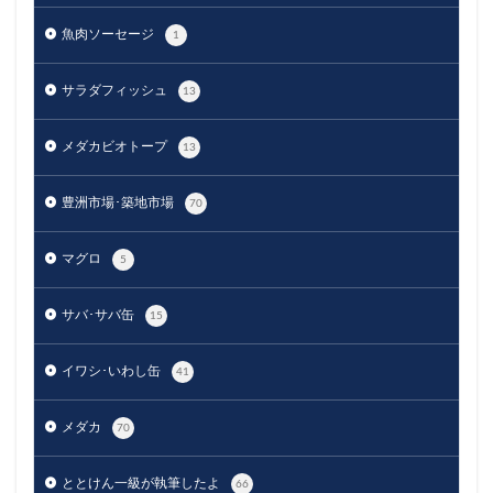
魚肉ソーセージ
1
サラダフィッシュ
13
メダカビオトープ
13
豊洲市場･築地市場
70
マグロ
5
サバ･サバ缶
15
イワシ･いわし缶
41
メダカ
70
ととけん一級が執筆したよ
66