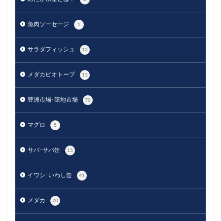
魚肉ソーセージ
1
サラダフィッシュ
13
メダカビオトープ
13
豊洲市場･築地市場
70
マグロ
5
サバ･サバ缶
15
イワシ･いわし缶
41
メダカ
70