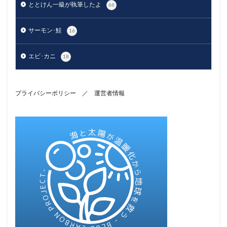
ととけん一級が執筆したよ
66
サーモン･鮭
16
エビ･カニ
18
プライバシーポリシー
／
運営者情報