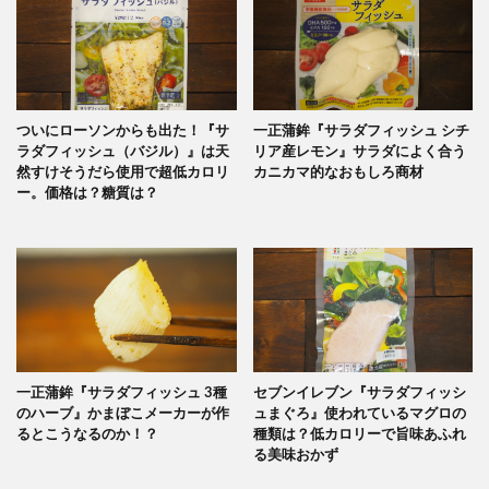
ついにローソンからも出た！『サ
一正蒲鉾『サラダフィッシュ シチ
ラダフィッシュ（バジル）』は天
リア産レモン』サラダによく合う
然すけそうだら使用で超低カロリ
カニカマ的なおもしろ商材
ー。価格は？糖質は？
一正蒲鉾『サラダフィッシュ 3種
セブンイレブン『サラダフィッシ
のハーブ』かまぼこメーカーが作
ュまぐろ』使われているマグロの
るとこうなるのか！？
種類は？低カロリーで旨味あふれ
る美味おかず