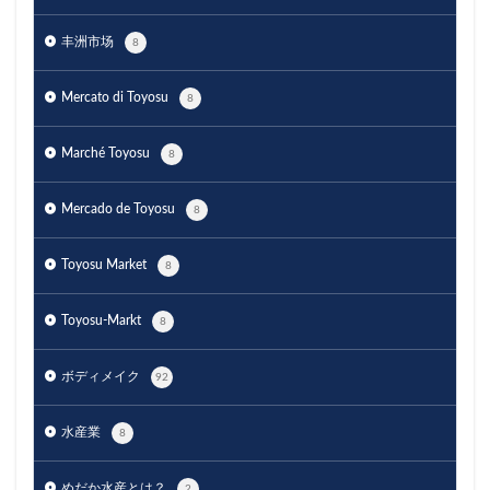
丰洲市场
8
Mercato di Toyosu
8
Marché Toyosu
8
Mercado de Toyosu
8
Toyosu Market
8
Toyosu-Markt
8
ボディメイク
92
水産業
8
めだか水産とは？
2