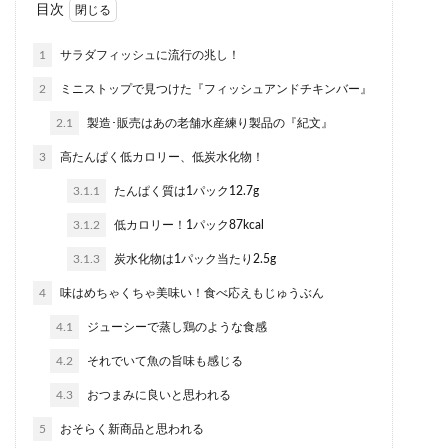
目次
1
サラダフィッシュに流行の兆し！
2
ミニストップで見つけた『フィッシュアンドチキンバー』
2.1
製造･販売はあの老舗水産練り製品の『紀文』
3
高たんぱく低カロリー、低炭水化物！
3.1.1
たんぱく質は1パック12.7g
3.1.2
低カロリー！1パック87kcal
3.1.3
炭水化物は1パック当たり2.5g
4
味はめちゃくちゃ美味い！食べ応えもじゅうぶん
4.1
ジューシーで蒸し鶏のような食感
4.2
それでいて魚の旨味も感じる
4.3
おつまみに良いと思われる
5
おそらく新商品と思われる