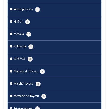
killis japoneses
5
killifish
5
Médaka
10
Killifische
5
丰洲市场
8
Mercato di Toyosu
8
Marché Toyosu
8
Mercado de Toyosu
8
Toyosu Market
8