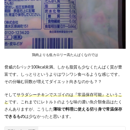
鶏肉よりも低カロリー高たんぱくなのでは
脅威の1パック100kcal未満。しかも脂質も少なくたんぱく質が豊
富です。しっとりというよりはワシワシ食べるような感じです。
その分噛む回数が増えてダイエット向きなのかも？？
そして
サラダシーチキンでスゴイのは『常温保存可能』というこ
と
です。これまでにレトルトのような味の濃い魚介類食品はたく
さんありますが、こうした
薄味で料理に使える切り身で常温保存
できるもの
は少なかったと思います。