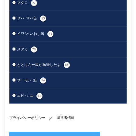
マグロ
5
サバ･サバ缶
15
イワシ･いわし缶
41
メダカ
70
ととけん一級が執筆したよ
66
サーモン･鮭
16
エビ･カニ
18
プライバシーポリシー
／
運営者情報