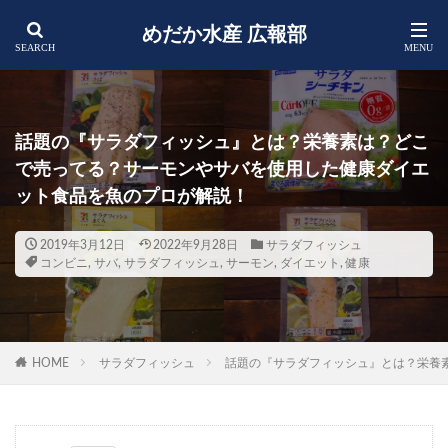
めだか水産 広報部
話題の『サラダフィッシュ』とは？栄養素は？どこ
で売ってる？サーモンやサバを使用した健康ダイエ
ット食品を魚のプロが解説！
2019年3月12日
2022年9月28日
サラダフィッシュ
コンビニ
,
サバ
,
サラダフィッシュ
,
サーモン
,
ダイエット
,
健康
HOME
サラダフィッシュ
話題の『サラダフィッシュ』とは？栄養