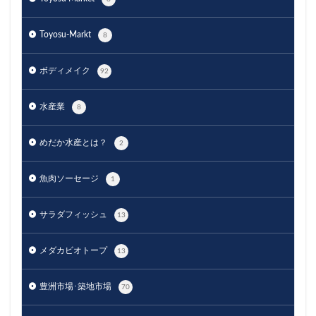
Toyosu-Markt
8
ボディメイク
92
水産業
8
めだか水産とは？
2
魚肉ソーセージ
1
サラダフィッシュ
13
メダカビオトープ
13
豊洲市場･築地市場
70