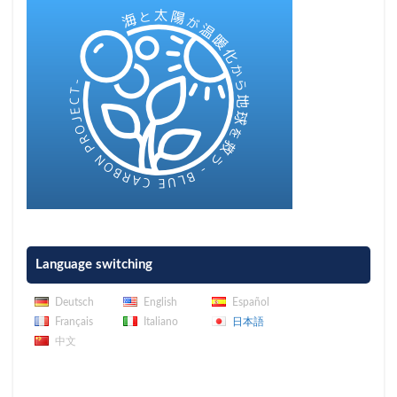
Language switching
Deutsch
English
Español
Français
Italiano
日本語
中文