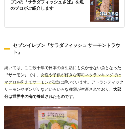
ブンの『サラダフィッシュさば』を魚
のプロがご紹介します
セブンイレブン『サラダフィッシュ サーモントラウ
ト』
続いては、ここ数十年で日本の食生活にも欠かせない魚となった
『サーモン』
です。
女性や子供が好きな寿司ネタランキングでは
マグロを抑えてサーモンが1位
に輝いています。アトランティック
サーモンやギンザケなどいろいろな種類が生産されており、
大部
分は世界中の海で養殖されたもの
です。