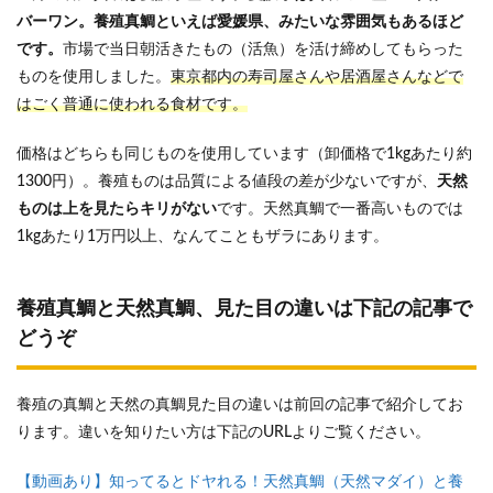
バーワン。養殖真鯛といえば愛媛県、みたいな雰囲気もあるほど
です。
市場で当日朝活きたもの（活魚）を活け締めしてもらった
ものを使用しました。
東京都内の寿司屋さんや居酒屋さんなどで
はごく普通に使われる食材です。
価格はどちらも同じものを使用しています（卸価格で1kgあたり約
1300円）。養殖ものは品質による値段の差が少ないですが、
天然
ものは上を見たらキリがない
です。天然真鯛で一番高いものでは
1kgあたり1万円以上、なんてこともザラにあります。
養殖真鯛と天然真鯛、見た目の違いは下記の記事で
どうぞ
養殖の真鯛と天然の真鯛見た目の違いは前回の記事で紹介してお
ります。違いを知りたい方は下記のURLよりご覧ください。
【動画あり】知ってるとドヤれる！天然真鯛（天然マダイ）と養