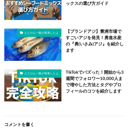
ックスの選び方ガイド
【ブランドアジ】豊洲市場で
ととけん一級が執筆したよ
すごいアジを発見！勇進水産
の『勇(いさみ)アジ』を紹介し
ます
TikTokでバズった！開始から3
ととけん一級が執筆したよ
週間でフォロワー10,000人ま
で増やした方法とタグやプロ
フィールのコツを紹介します
コメントを書く