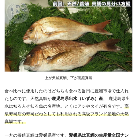
上が天然真鯛、下が養殖真鯛
食べ比べに使用したのはどちらも食べる当日に豊洲市場で仕入れ
たものです。天然真鯛が
鹿児島県出水（いずみ）産
。 鹿児島県出
水は知る人ぞ知る魚の名産地。とくにアジやタイが有名です。
高
級寿司店の寿司だねとしても利用される高級ブランド産地の天然
真鯛です。
一方の養殖真鯛は愛媛県産です。
愛媛県は真鯛の生産量全国ナン