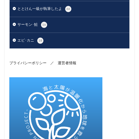
ととけん一級が執筆したよ
66
サーモン･鮭
16
エビ･カニ
18
プライバシーポリシー
／
運営者情報