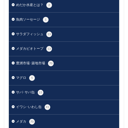
めだか水産とは？
2
魚肉ソーセージ
1
サラダフィッシュ
13
メダカビオトープ
13
豊洲市場･築地市場
70
マグロ
5
サバ･サバ缶
15
イワシ･いわし缶
41
メダカ
70