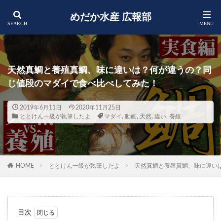
めだか水産 広報部
天然真鯛と養殖真鯛、味に違いは？何が違うの？同
じ値段のマダイで食べ比べしてみた！
2019年6月11日
2020年11月25日
ととけん一級が執筆したよ
マダイ
,
動画
,
天然
,
違い
,
養殖
HOME
ととけん一級が執筆したよ
天然真鯛と養殖真鯛、味に違い
目次