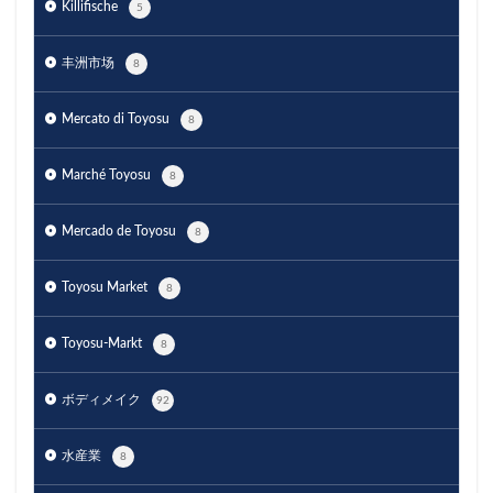
Killifische
5
丰洲市场
8
Mercato di Toyosu
8
Marché Toyosu
8
Mercado de Toyosu
8
Toyosu Market
8
Toyosu-Markt
8
ボディメイク
92
水産業
8