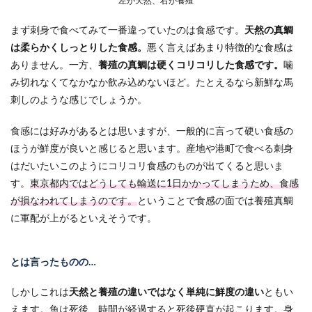
左が天然、右が養殖
まず刺身で食べてみて一番違っていたのは食感です。
天然の真鯛
は柔らかくしっとりした食感。
悪く言えばあまり特徴的な食感は
ありません。一方、
養殖の真鯛は硬くコリコリした食感です。
噛
み切れなくてなかなか飲み込めないほど。たとえるなら新鮮な馬
刺しのような感じでしょうか。
食感には好みがあるとは思いますが、一般的に言って硬い食感の
ほうが鮮度が良いと感じると思います。産地や港町で食べる刺身
はだいたいこのようにコリコリ食感のものが出てくると思いま
す。
東京都内ではどうしても輸送に1日かかってしまうため、食感
が損なわれてしまうのです。
ということで食感の面では養殖真鯛
に軍配が上がるといえそうです。
とは言ったものの…
しかしこれは
天然と養殖の違いではなく単純に鮮度の違い
ともい
えます。魚は死後、時間が経過すると死後硬直が起こります。身