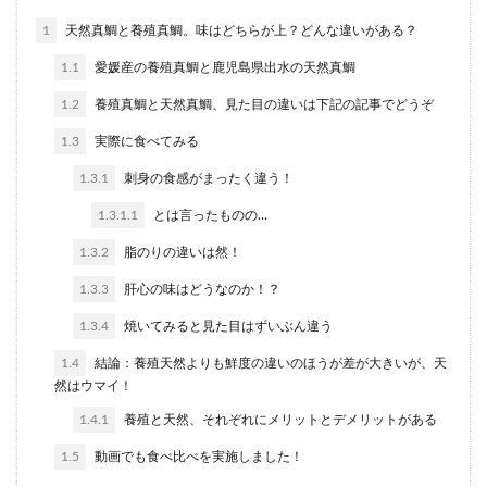
1
天然真鯛と養殖真鯛。味はどちらが上？どんな違いがある？
1.1
愛媛産の養殖真鯛と鹿児島県出水の天然真鯛
1.2
養殖真鯛と天然真鯛、見た目の違いは下記の記事でどうぞ
1.3
実際に食べてみる
1.3.1
刺身の食感がまったく違う！
1.3.1.1
とは言ったものの…
1.3.2
脂のりの違いは然！
1.3.3
肝心の味はどうなのか！？
1.3.4
焼いてみると見た目はずいぶん違う
1.4
結論：養殖天然よりも鮮度の違いのほうが差が大きいが、天
然はウマイ！
1.4.1
養殖と天然、それぞれにメリットとデメリットがある
1.5
動画でも食べ比べを実施しました！