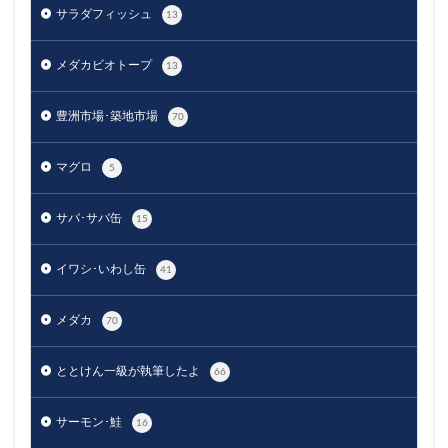
サラダフィッシュ
13
メダカビオトープ
13
豊洲市場･築地市場
70
マグロ
5
サバ･サバ缶
15
イワシ･いわし缶
41
メダカ
70
ととけん一級が執筆したよ
66
サーモン･鮭
16