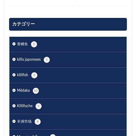
カテゴリー
青鳉鱼
5
killis japoneses
5
killifish
5
Médaka
10
Killifische
5
丰洲市场
8