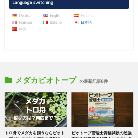
Language switching
Deutsch
English
Español
Français
Italiano
日本語
中文
メダカビオトープ
の最新記事8件
トロ舟でメダカを飼うならビオト
ビオトープ管理士資格試験の勉強