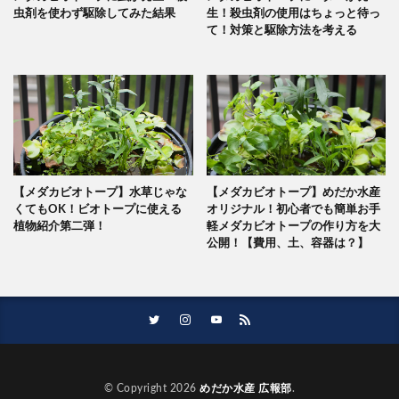
虫剤を使わず駆除してみた結果
生！殺虫剤の使用はちょっと待っ
て！対策と駆除方法を考える
【メダカビオトープ】水草じゃな
【メダカビオトープ】めだか水産
くてもOK！ビオトープに使える
オリジナル！初心者でも簡単お手
植物紹介第二弾！
軽メダカビオトープの作り方を大
公開！【費用、土、容器は？】
© Copyright 2026
めだか水産 広報部
.