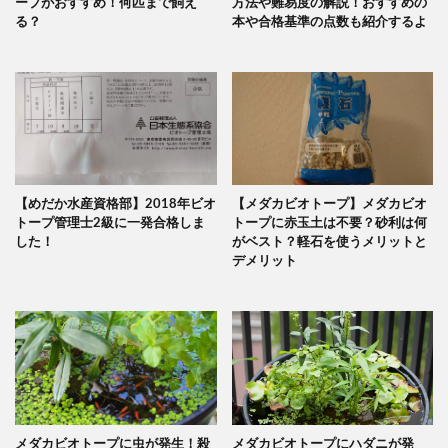
ープがおすすめ！何匹まで飼え
方法や難易度の解説！おすすめの
る？
本や合格基準の点数も紹介するよ
【めだか水産資格部】2018年ビオ
【メダカビオトープ】メダカビオ
トープ管理士2級に一発合格しま
トープに赤玉土は不要？砂利は何
した！
がベスト？軽石を使うメリットと
デメリット
メダカビオトープに虫が発生！殺
メダカビオトープにハダニが発