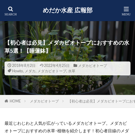
めだか水産 広報部
【初心者は必見】メダカビオトープにおすすめの水
草5選！【睡蓮鉢】
2018年8月2日
2022年4月25日
メダカビオトープ
Howto
,
メダカ
,
メダカビオトープ
,
水草
HOME
メダカビオトープ
【初心者は必見】メダカビオトープにお
最近じわじわと人気が広がっているメダカビオトープ。メダカビ
オトープにおすすめの水草･植物を紹介します！初心者目線のメダ