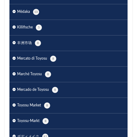
Médaka
10
Killifische
5
丰洲市场
8
Mercato di Toyosu
8
Marché Toyosu
8
Mercado de Toyosu
8
Toyosu Market
8
Toyosu-Markt
8
ボディメイク
92