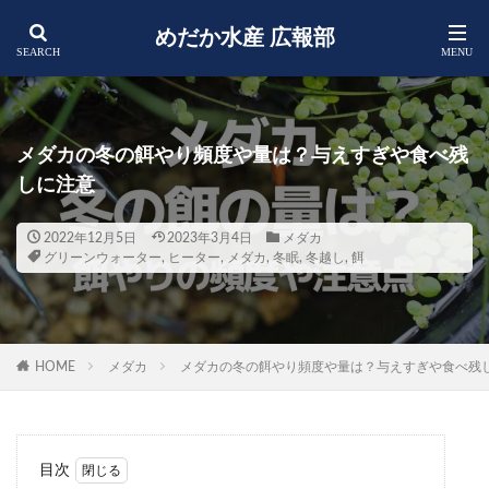
めだか水産 広報部
メダカの冬の餌やり頻度や量は？与えすぎや食べ残
しに注意
2022年12月5日
2023年3月4日
メダカ
グリーンウォーター
,
ヒーター
,
メダカ
,
冬眠
,
冬越し
,
餌
HOME
メダカ
メダカの冬の餌やり頻度や量は？与えすぎや食べ残
目次