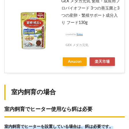
GEX メダカ元気 繁殖・成長用プ
ロバイオフード 3つの善玉菌と3
つの産卵・繁殖サポート成分入
り フード130g
created by
Rinker
GEX メダカ元気
Amazon
楽天市場
室内飼育の場合
室内飼育でヒーター使用なら餌は必要
室内飼育でヒーターを設置している場合は、餌は必要です。