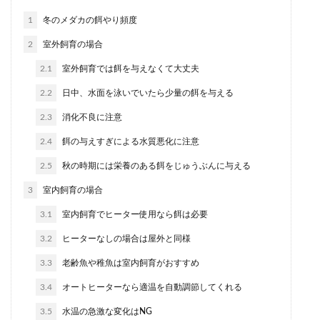
1
冬のメダカの餌やり頻度
2
室外飼育の場合
2.1
室外飼育では餌を与えなくて大丈夫
2.2
日中、水面を泳いでいたら少量の餌を与える
2.3
消化不良に注意
2.4
餌の与えすぎによる水質悪化に注意
2.5
秋の時期には栄養のある餌をじゅうぶんに与える
3
室内飼育の場合
3.1
室内飼育でヒーター使用なら餌は必要
3.2
ヒーターなしの場合は屋外と同様
3.3
老齢魚や稚魚は室内飼育がおすすめ
3.4
オートヒーターなら適温を自動調節してくれる
3.5
水温の急激な変化はNG